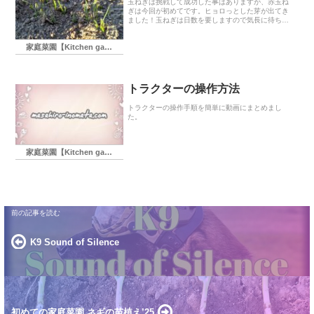
玉ねぎは挑戦して成功した事はありますが、赤玉ね
ぎは今回が初めてです。ヒョロっとした芽が出てき
ました！玉ねぎは日数を要しますので気長に待ちま
す。
家庭菜園【Kitchen garden】
トラクターの操作方法
トラクターの操作手順を簡単に動画にまとめまし
た。
家庭菜園【Kitchen garden】
K9 Sound of Silence
初めての家庭菜園 ネギの苗植え’25