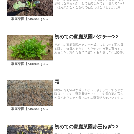
挑戦になりますが、とても楽しみです。植えて２~３
日は元気がなくなるので心配にはなりますが元気に
復活します。今まで育ててきた葉物野菜の中では大
きい部類になるので、とても楽しみです。他の野菜
家庭菜園【Kitchen garden】
もスクス...
初めての家庭菜園パクチー’22
初めての家庭菜園パクチーが成功しました！雨の日
を除いて毎日水を与えてきたせいか無事に育ってく
れました。種から育てて成功すると嬉しさが100倍で
す！水やりの時にその場で食べてみたら、とてもフ
レッシュで香りが強くて美味しかったです！
家庭菜園【Kitchen garden】
霜
朝晩の冷え込みが厳しくなってきました。畑も霜が
降りています。野菜君達がピンチです😟白菜の育ち
が良くありません😥その他の野菜達もヤバいです😳
もしかしたら全滅かもしれません。このまま育たな
いような気がします😬
家庭菜園【Kitchen garden】
初めての家庭菜園赤玉ねぎ’23