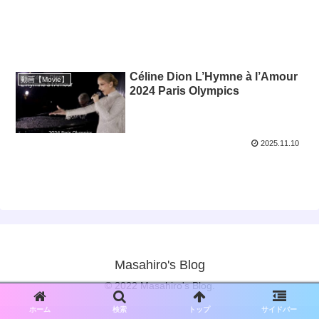
Céline Dion L’Hymne à l’Amour
動画【Movie】
2024 Paris Olympics
2025.11.10
Masahiro's Blog
© 2022 Masahiro's Blog.
ホーム
検索
トップ
サイドバー