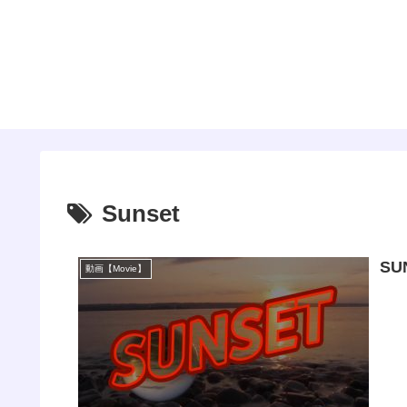
Sunset
SU
動画【Movie】